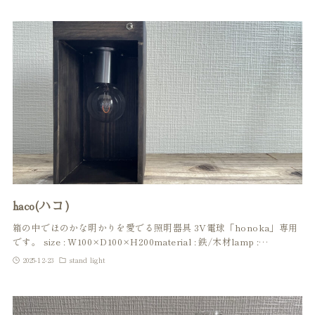
haco(ハコ)
箱の中でほのかな明かりを愛でる照明器具 3V電球「honoka」専用
です。 size : W100×D100×H200material : 鉄/木材lamp :…
2025-12-23
stand light