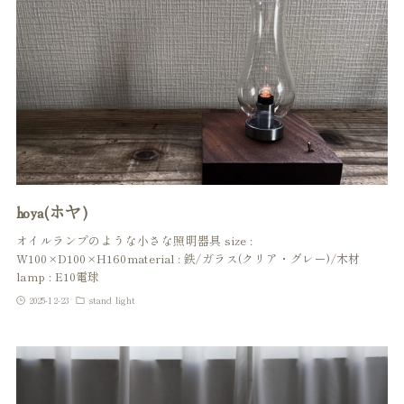
hoya(ホヤ)
オイルランプのような小さな照明器具 size :
W100×D100×H160material : 鉄/ガラス(クリア・グレー)/木材
lamp : E10電球
2025-12-23
stand light