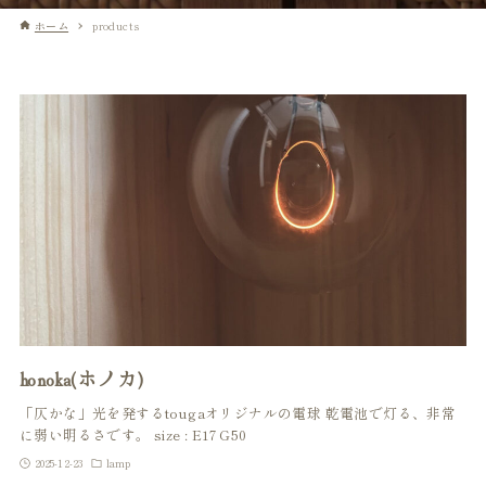
ホーム
products
honoka(ホノカ)
「仄かな」光を発するtougaオリジナルの電球 乾電池で灯る、非常
に弱い明るさです。 size : E17 G50
2025-12-23
lamp