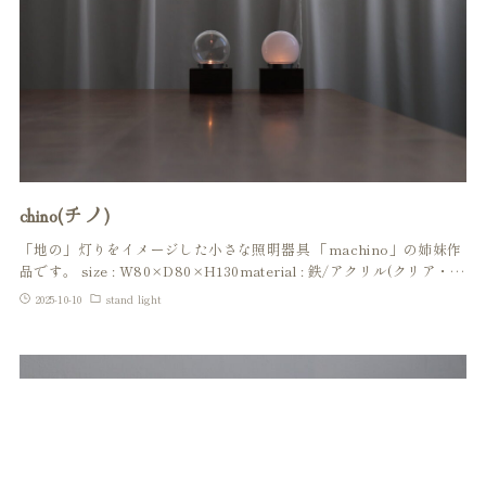
chino(チノ)
「地の」灯りをイメージした小さな照明器具 「machino」の姉妹作
品です。 size : W80×D80×H130material : 鉄/アクリル(クリア・…
2025-10-10
stand light